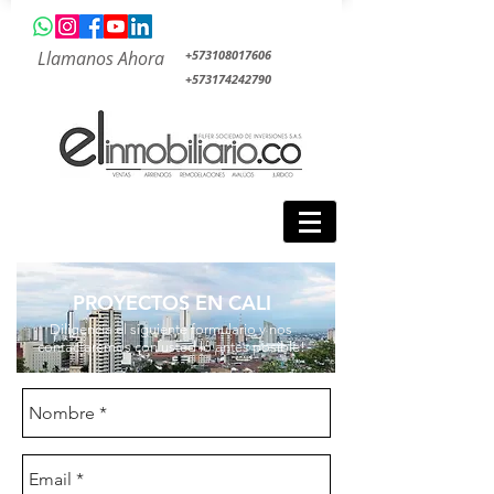
Llamanos Ahora
+573108017606
+573174242790
PROYECTOS EN CALI
Diligencia el siguiente formulario y nos
contactaremos con usted lo antes posible!
PROMOTORES DE LA RED INMOBILIARIA
CONSTRUCTORA COLPATRIA