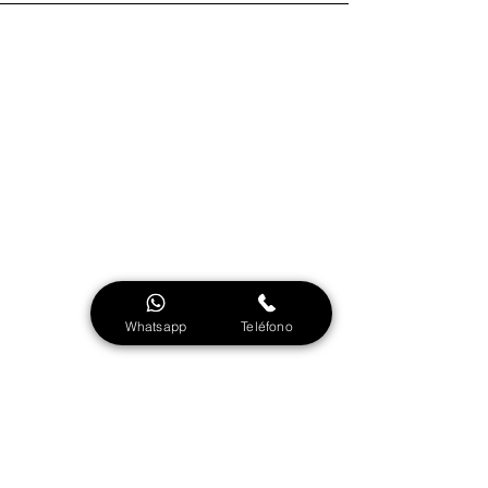
Menú
Quienes Somos
Servicio al Cliente
Trabaje con nosotros
Preguntas Frecuentes
Directorio Corporativo
Whatsapp
Teléfono
bogota@elinmobiliario.co
avaluos@elinmobiliario.co
sfernandez@elinmobiliario.co
ffernandez@elinmobiliario.co
mlopez@elinmobiliario.co
juridico@elinmobiliario.co