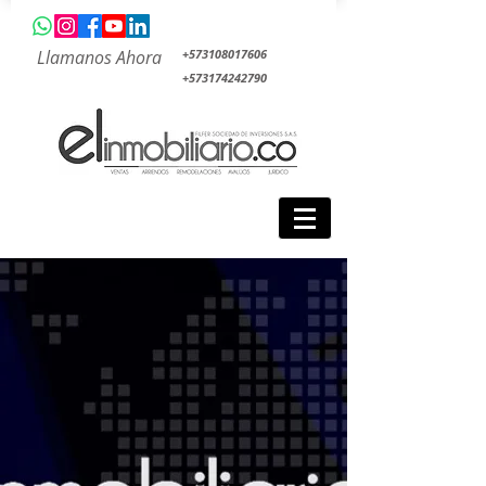
Llamanos Ahora
+573108017606
+573174242790