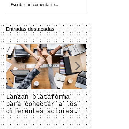
Escribir un comentario...
Entradas destacadas
Lanzan plataforma
Así se inno
para conectar a los
seguir reac
diferentes actores
industria e
del sector
inmobiliario