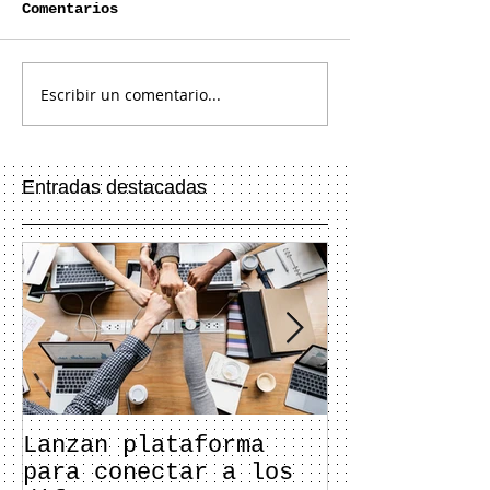
Comentarios
Escribir un comentario...
Entradas destacadas
Lanzan plataforma
Así se inno
para conectar a los
seguir reac