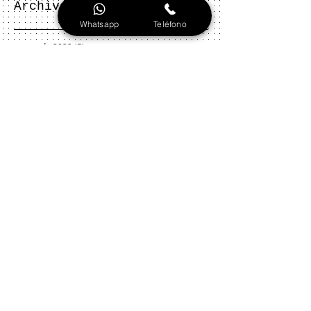
Archivo
Whatsapp
Teléfono
marzo de 2022
(5)
5 entradas
febrero de 2022
(3)
3 entradas
agosto de 2020
(1)
1 entrada
julio de 2020
(3)
3 entradas
junio de 2020
(1)
1 entrada
mayo de 2020
(2)
2 entradas
abril de 2020
(2)
2 entradas
marzo de 2020
(2)
2 entradas
junio de 2016
(1)
1 entrada
mayo de 2016
(7)
7 entradas
febrero de 2016
(2)
2 entradas
mayo de 2013
(1)
1 entrada
Buscar por tags
No hay etiquetas aún.
Síguenos